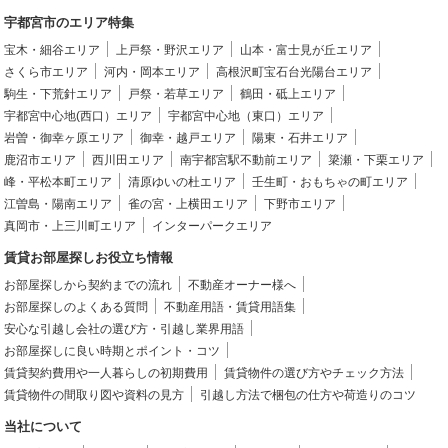
宇都宮市のエリア特集
宝木・細谷エリア
上戸祭・野沢エリア
山本・富士見が丘エリア
さくら市エリア
河内・岡本エリア
高根沢町宝石台光陽台エリア
駒生・下荒針エリア
戸祭・若草エリア
鶴田・砥上エリア
宇都宮中心地(西口）エリア
宇都宮中心地（東口）エリア
岩曽・御幸ヶ原エリア
御幸・越戸エリア
陽東・石井エリア
鹿沼市エリア
西川田エリア
南宇都宮駅不動前エリア
簗瀬・下栗エリア
峰・平松本町エリア
清原ゆいの杜エリア
壬生町・おもちゃの町エリア
江曽島・陽南エリア
雀の宮・上横田エリア
下野市エリア
真岡市・上三川町エリア
インターパークエリア
賃貸お部屋探しお役立ち情報
お部屋探しから契約までの流れ
不動産オーナー様へ
お部屋探しのよくある質問
不動産用語・賃貸用語集
安心な引越し会社の選び方・引越し業界用語
お部屋探しに良い時期とポイント・コツ
賃貸契約費用や一人暮らしの初期費用
賃貸物件の選び方やチェック方法
賃貸物件の間取り図や資料の見方
引越し方法で梱包の仕方や荷造りのコツ
当社について