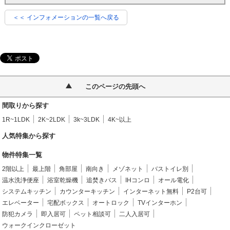
＜＜ インフォメーションの一覧へ戻る
このページの先頭へ
間取りから探す
1R~1LDK
2K~2LDK
3k~3LDK
4K~以上
人気特集から探す
物件特集一覧
2階以上
最上階
角部屋
南向き
メゾネット
バストイレ別
温水洗浄便座
浴室乾燥機
追焚きバス
IHコンロ
オール電化
システムキッチン
カウンターキッチン
インターネット無料
P2台可
エレベーター
宅配ボックス
オートロック
TVインターホン
防犯カメラ
即入居可
ペット相談可
二人入居可
ウォークインクローゼット