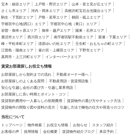
宝木・細谷エリア
上戸祭・野沢エリア
山本・富士見が丘エリア
さくら市エリア
河内・岡本エリア
高根沢町宝石台光陽台エリア
駒生・下荒針エリア
戸祭・若草エリア
鶴田・砥上エリア
宇都宮中心地(西口）エリア
宇都宮中心地（東口）エリア
岩曽・御幸ヶ原エリア
御幸・越戸エリア
陽東・石井エリア
鹿沼市エリア
西川田エリア
南宇都宮駅不動前エリア
簗瀬・下栗エリア
峰・平松本町エリア
清原ゆいの杜エリア
壬生町・おもちゃの町エリア
江曽島・陽南エリア
雀の宮・上横田エリア
下野市エリア
真岡市・上三川町エリア
インターパークエリア
賃貸お部屋探しお役立ち情報
お部屋探しから契約までの流れ
不動産オーナー様へ
お部屋探しのよくある質問
不動産用語・賃貸用語集
安心な引越し会社の選び方・引越し業界用語
お部屋探しに良い時期とポイント・コツ
賃貸契約費用や一人暮らしの初期費用
賃貸物件の選び方やチェック方法
賃貸物件の間取り図や資料の見方
引越し方法で梱包の仕方や荷造りのコツ
当社について
トップページ
物件検索
お役立ち情報
お知らせ
スタッフ紹介
お客様の声
採用情報
会社概要
賃貸物件紹介ブログ
来店予約