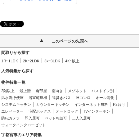
このページの先頭へ
間取りから探す
1R~1LDK
2K~2LDK
3k~3LDK
4K~以上
人気特集から探す
物件特集一覧
2階以上
最上階
角部屋
南向き
メゾネット
バストイレ別
温水洗浄便座
浴室乾燥機
追焚きバス
IHコンロ
オール電化
システムキッチン
カウンターキッチン
インターネット無料
P2台可
エレベーター
宅配ボックス
オートロック
TVインターホン
防犯カメラ
即入居可
ペット相談可
二人入居可
ウォークインクローゼット
宇都宮市のエリア特集