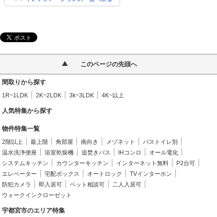
このページの先頭へ
間取りから探す
1R~1LDK
2K~2LDK
3k~3LDK
4K~以上
人気特集から探す
物件特集一覧
2階以上
最上階
角部屋
南向き
メゾネット
バストイレ別
温水洗浄便座
浴室乾燥機
追焚きバス
IHコンロ
オール電化
システムキッチン
カウンターキッチン
インターネット無料
P2台可
エレベーター
宅配ボックス
オートロック
TVインターホン
防犯カメラ
即入居可
ペット相談可
二人入居可
ウォークインクローゼット
宇都宮市のエリア特集