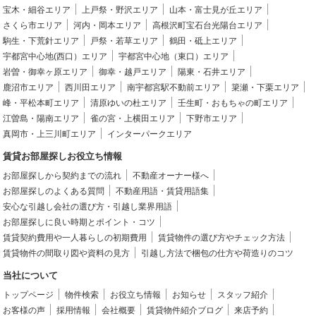
宝木・細谷エリア
上戸祭・野沢エリア
山本・富士見が丘エリア
さくら市エリア
河内・岡本エリア
高根沢町宝石台光陽台エリア
駒生・下荒針エリア
戸祭・若草エリア
鶴田・砥上エリア
宇都宮中心地(西口）エリア
宇都宮中心地（東口）エリア
岩曽・御幸ヶ原エリア
御幸・越戸エリア
陽東・石井エリア
鹿沼市エリア
西川田エリア
南宇都宮駅不動前エリア
簗瀬・下栗エリア
峰・平松本町エリア
清原ゆいの杜エリア
壬生町・おもちゃの町エリア
江曽島・陽南エリア
雀の宮・上横田エリア
下野市エリア
真岡市・上三川町エリア
インターパークエリア
賃貸お部屋探しお役立ち情報
お部屋探しから契約までの流れ
不動産オーナー様へ
お部屋探しのよくある質問
不動産用語・賃貸用語集
安心な引越し会社の選び方・引越し業界用語
お部屋探しに良い時期とポイント・コツ
賃貸契約費用や一人暮らしの初期費用
賃貸物件の選び方やチェック方法
賃貸物件の間取り図や資料の見方
引越し方法で梱包の仕方や荷造りのコツ
当社について
トップページ
物件検索
お役立ち情報
お知らせ
スタッフ紹介
お客様の声
採用情報
会社概要
賃貸物件紹介ブログ
来店予約