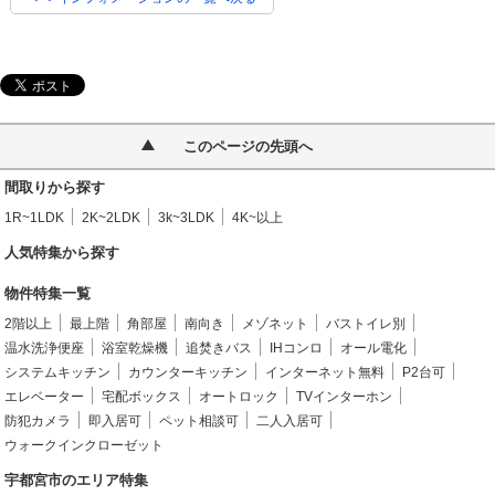
このページの先頭へ
間取りから探す
1R~1LDK
2K~2LDK
3k~3LDK
4K~以上
人気特集から探す
物件特集一覧
2階以上
最上階
角部屋
南向き
メゾネット
バストイレ別
温水洗浄便座
浴室乾燥機
追焚きバス
IHコンロ
オール電化
システムキッチン
カウンターキッチン
インターネット無料
P2台可
エレベーター
宅配ボックス
オートロック
TVインターホン
防犯カメラ
即入居可
ペット相談可
二人入居可
ウォークインクローゼット
宇都宮市のエリア特集