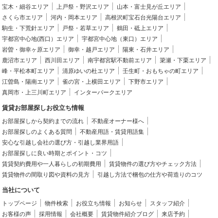
宝木・細谷エリア
上戸祭・野沢エリア
山本・富士見が丘エリア
さくら市エリア
河内・岡本エリア
高根沢町宝石台光陽台エリア
駒生・下荒針エリア
戸祭・若草エリア
鶴田・砥上エリア
宇都宮中心地(西口）エリア
宇都宮中心地（東口）エリア
岩曽・御幸ヶ原エリア
御幸・越戸エリア
陽東・石井エリア
鹿沼市エリア
西川田エリア
南宇都宮駅不動前エリア
簗瀬・下栗エリア
峰・平松本町エリア
清原ゆいの杜エリア
壬生町・おもちゃの町エリア
江曽島・陽南エリア
雀の宮・上横田エリア
下野市エリア
真岡市・上三川町エリア
インターパークエリア
賃貸お部屋探しお役立ち情報
お部屋探しから契約までの流れ
不動産オーナー様へ
お部屋探しのよくある質問
不動産用語・賃貸用語集
安心な引越し会社の選び方・引越し業界用語
お部屋探しに良い時期とポイント・コツ
賃貸契約費用や一人暮らしの初期費用
賃貸物件の選び方やチェック方法
賃貸物件の間取り図や資料の見方
引越し方法で梱包の仕方や荷造りのコツ
当社について
トップページ
物件検索
お役立ち情報
お知らせ
スタッフ紹介
お客様の声
採用情報
会社概要
賃貸物件紹介ブログ
来店予約