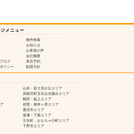
ージメニュー
物件検索
お知らせ
お客様の声
会社概要
ブログ
来店予約
ポリシー
勧誘方針
山本・富士見が丘エリア
高根沢町宝石台光陽台エリア
鶴田・砥上エリア
ア
岩曽・御幸ヶ原エリア
鹿沼市エリア
簗瀬・下栗エリア
壬生町・おもちゃの町エリア
下野市エリア