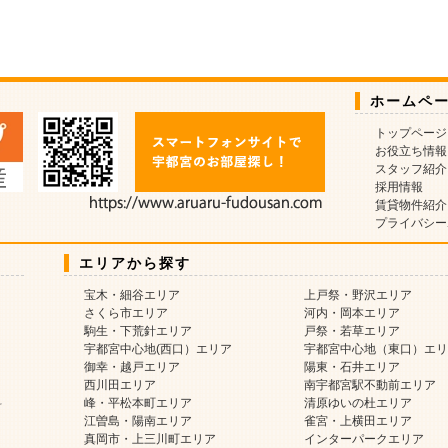
ホームペ
トップページ
お役立ち情報
スタッフ紹介
採用情報
賃貸物件紹介
プライバシー
エリアから探す
宝木・細谷エリア
上戸祭・野沢エリア
さくら市エリア
河内・岡本エリア
駒生・下荒針エリア
戸祭・若草エリア
宇都宮中心地(西口）エリア
宇都宮中心地（東口）エリ
御幸・越戸エリア
陽東・石井エリア
西川田エリア
南宇都宮駅不動前エリア
料
峰・平松本町エリア
清原ゆいの杜エリア
江曽島・陽南エリア
雀宮・上横田エリア
真岡市・上三川町エリア
インターパークエリア