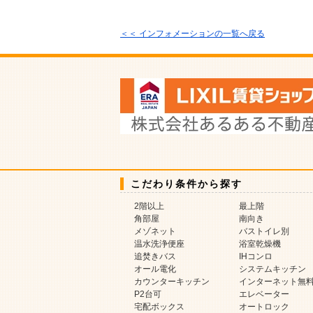
＜＜ インフォメーションの一覧へ戻る
こだわり条件から探す
2階以上
最上階
角部屋
南向き
メゾネット
バストイレ別
温水洗浄便座
浴室乾燥機
追焚きバス
IHコンロ
オール電化
システムキッチン
カウンターキッチン
インターネット無
P2台可
エレベーター
宅配ボックス
オートロック