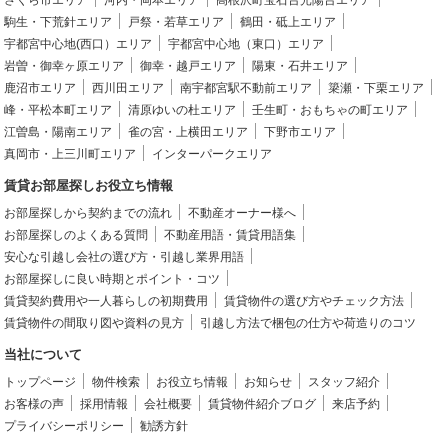
駒生・下荒針エリア
戸祭・若草エリア
鶴田・砥上エリア
宇都宮中心地(西口）エリア
宇都宮中心地（東口）エリア
岩曽・御幸ヶ原エリア
御幸・越戸エリア
陽東・石井エリア
鹿沼市エリア
西川田エリア
南宇都宮駅不動前エリア
簗瀬・下栗エリア
峰・平松本町エリア
清原ゆいの杜エリア
壬生町・おもちゃの町エリア
江曽島・陽南エリア
雀の宮・上横田エリア
下野市エリア
真岡市・上三川町エリア
インターパークエリア
賃貸お部屋探しお役立ち情報
お部屋探しから契約までの流れ
不動産オーナー様へ
お部屋探しのよくある質問
不動産用語・賃貸用語集
安心な引越し会社の選び方・引越し業界用語
お部屋探しに良い時期とポイント・コツ
賃貸契約費用や一人暮らしの初期費用
賃貸物件の選び方やチェック方法
賃貸物件の間取り図や資料の見方
引越し方法で梱包の仕方や荷造りのコツ
当社について
トップページ
物件検索
お役立ち情報
お知らせ
スタッフ紹介
お客様の声
採用情報
会社概要
賃貸物件紹介ブログ
来店予約
プライバシーポリシー
勧誘方針