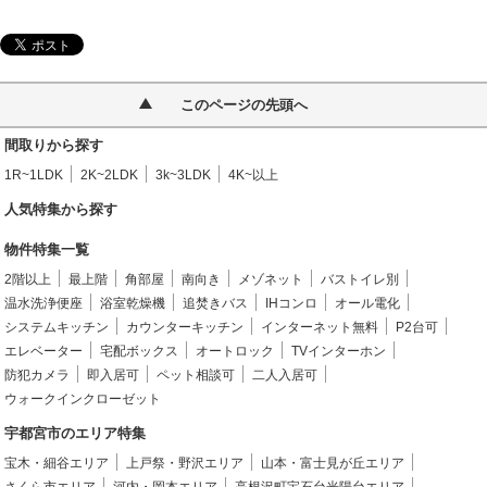
このページの先頭へ
間取りから探す
1R~1LDK
2K~2LDK
3k~3LDK
4K~以上
人気特集から探す
物件特集一覧
2階以上
最上階
角部屋
南向き
メゾネット
バストイレ別
温水洗浄便座
浴室乾燥機
追焚きバス
IHコンロ
オール電化
システムキッチン
カウンターキッチン
インターネット無料
P2台可
エレベーター
宅配ボックス
オートロック
TVインターホン
防犯カメラ
即入居可
ペット相談可
二人入居可
ウォークインクローゼット
宇都宮市のエリア特集
宝木・細谷エリア
上戸祭・野沢エリア
山本・富士見が丘エリア
さくら市エリア
河内・岡本エリア
高根沢町宝石台光陽台エリア