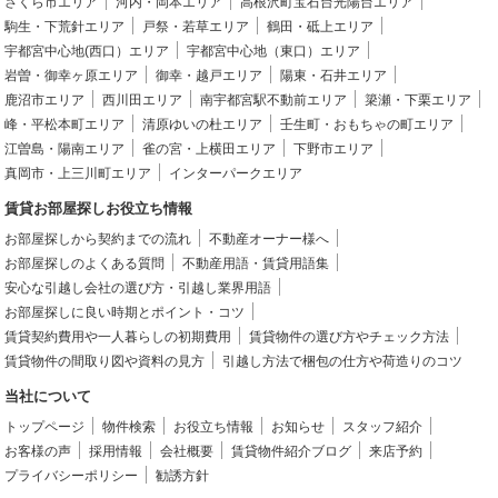
さくら市エリア
河内・岡本エリア
高根沢町宝石台光陽台エリア
駒生・下荒針エリア
戸祭・若草エリア
鶴田・砥上エリア
宇都宮中心地(西口）エリア
宇都宮中心地（東口）エリア
岩曽・御幸ヶ原エリア
御幸・越戸エリア
陽東・石井エリア
鹿沼市エリア
西川田エリア
南宇都宮駅不動前エリア
簗瀬・下栗エリア
峰・平松本町エリア
清原ゆいの杜エリア
壬生町・おもちゃの町エリア
江曽島・陽南エリア
雀の宮・上横田エリア
下野市エリア
真岡市・上三川町エリア
インターパークエリア
賃貸お部屋探しお役立ち情報
お部屋探しから契約までの流れ
不動産オーナー様へ
お部屋探しのよくある質問
不動産用語・賃貸用語集
安心な引越し会社の選び方・引越し業界用語
お部屋探しに良い時期とポイント・コツ
賃貸契約費用や一人暮らしの初期費用
賃貸物件の選び方やチェック方法
賃貸物件の間取り図や資料の見方
引越し方法で梱包の仕方や荷造りのコツ
当社について
トップページ
物件検索
お役立ち情報
お知らせ
スタッフ紹介
お客様の声
採用情報
会社概要
賃貸物件紹介ブログ
来店予約
プライバシーポリシー
勧誘方針