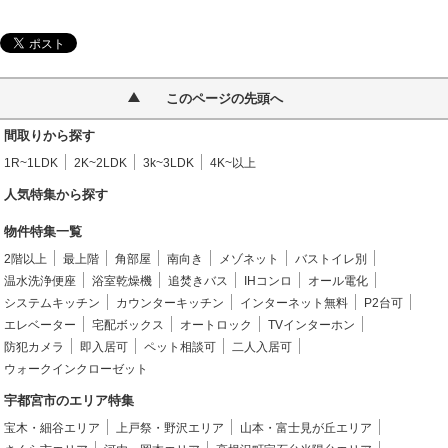
このページの先頭へ
間取りから探す
1R~1LDK
2K~2LDK
3k~3LDK
4K~以上
人気特集から探す
物件特集一覧
2階以上
最上階
角部屋
南向き
メゾネット
バストイレ別
温水洗浄便座
浴室乾燥機
追焚きバス
IHコンロ
オール電化
システムキッチン
カウンターキッチン
インターネット無料
P2台可
エレベーター
宅配ボックス
オートロック
TVインターホン
防犯カメラ
即入居可
ペット相談可
二人入居可
ウォークインクローゼット
宇都宮市のエリア特集
宝木・細谷エリア
上戸祭・野沢エリア
山本・富士見が丘エリア