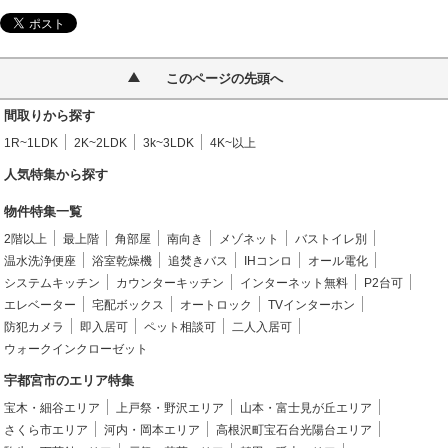
このページの先頭へ
間取りから探す
1R~1LDK
2K~2LDK
3k~3LDK
4K~以上
人気特集から探す
物件特集一覧
2階以上
最上階
角部屋
南向き
メゾネット
バストイレ別
温水洗浄便座
浴室乾燥機
追焚きバス
IHコンロ
オール電化
システムキッチン
カウンターキッチン
インターネット無料
P2台可
エレベーター
宅配ボックス
オートロック
TVインターホン
防犯カメラ
即入居可
ペット相談可
二人入居可
ウォークインクローゼット
宇都宮市のエリア特集
宝木・細谷エリア
上戸祭・野沢エリア
山本・富士見が丘エリア
さくら市エリア
河内・岡本エリア
高根沢町宝石台光陽台エリア