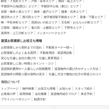
駒生・下荒針エリア
戸祭・若草エリア
鶴田・砥上エリア
宇都宮中心地(西口）エリア
宇都宮中心地（東口）エリア
岩曽・御幸ヶ原エリア
御幸・越戸エリア
陽東・石井エリア
鹿沼市エリア
西川田エリア
南宇都宮駅不動前エリア
簗瀬・下栗エリア
峰・平松本町エリア
清原ゆいの杜エリア
壬生町・おもちゃの町エリア
江曽島・陽南エリア
雀の宮・上横田エリア
下野市エリア
真岡市・上三川町エリア
インターパークエリア
賃貸お部屋探しお役立ち情報
お部屋探しから契約までの流れ
不動産オーナー様へ
お部屋探しのよくある質問
不動産用語・賃貸用語集
安心な引越し会社の選び方・引越し業界用語
お部屋探しに良い時期とポイント・コツ
賃貸契約費用や一人暮らしの初期費用
賃貸物件の選び方やチェック方法
賃貸物件の間取り図や資料の見方
引越し方法で梱包の仕方や荷造りのコツ
当社について
トップページ
物件検索
お役立ち情報
お知らせ
スタッフ紹介
お客様の声
採用情報
会社概要
賃貸物件紹介ブログ
来店予約
プライバシーポリシー
勧誘方針