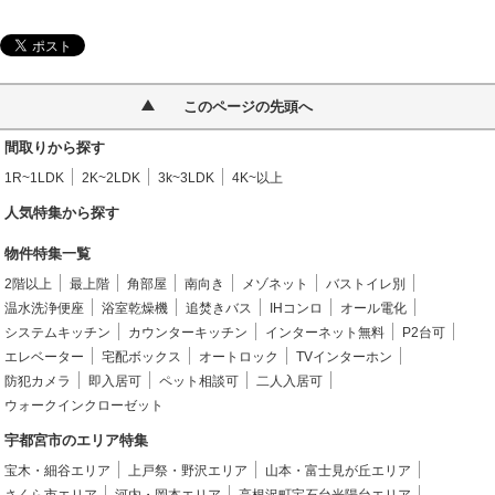
このページの先頭へ
間取りから探す
1R~1LDK
2K~2LDK
3k~3LDK
4K~以上
人気特集から探す
物件特集一覧
2階以上
最上階
角部屋
南向き
メゾネット
バストイレ別
温水洗浄便座
浴室乾燥機
追焚きバス
IHコンロ
オール電化
システムキッチン
カウンターキッチン
インターネット無料
P2台可
エレベーター
宅配ボックス
オートロック
TVインターホン
防犯カメラ
即入居可
ペット相談可
二人入居可
ウォークインクローゼット
宇都宮市のエリア特集
宝木・細谷エリア
上戸祭・野沢エリア
山本・富士見が丘エリア
さくら市エリア
河内・岡本エリア
高根沢町宝石台光陽台エリア