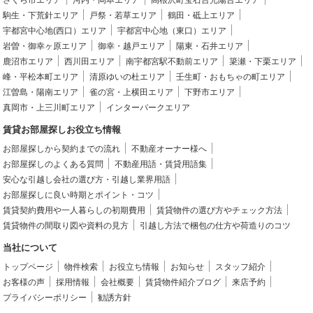
駒生・下荒針エリア
戸祭・若草エリア
鶴田・砥上エリア
宇都宮中心地(西口）エリア
宇都宮中心地（東口）エリア
岩曽・御幸ヶ原エリア
御幸・越戸エリア
陽東・石井エリア
鹿沼市エリア
西川田エリア
南宇都宮駅不動前エリア
簗瀬・下栗エリア
峰・平松本町エリア
清原ゆいの杜エリア
壬生町・おもちゃの町エリア
江曽島・陽南エリア
雀の宮・上横田エリア
下野市エリア
真岡市・上三川町エリア
インターパークエリア
賃貸お部屋探しお役立ち情報
お部屋探しから契約までの流れ
不動産オーナー様へ
お部屋探しのよくある質問
不動産用語・賃貸用語集
安心な引越し会社の選び方・引越し業界用語
お部屋探しに良い時期とポイント・コツ
賃貸契約費用や一人暮らしの初期費用
賃貸物件の選び方やチェック方法
賃貸物件の間取り図や資料の見方
引越し方法で梱包の仕方や荷造りのコツ
当社について
トップページ
物件検索
お役立ち情報
お知らせ
スタッフ紹介
お客様の声
採用情報
会社概要
賃貸物件紹介ブログ
来店予約
プライバシーポリシー
勧誘方針