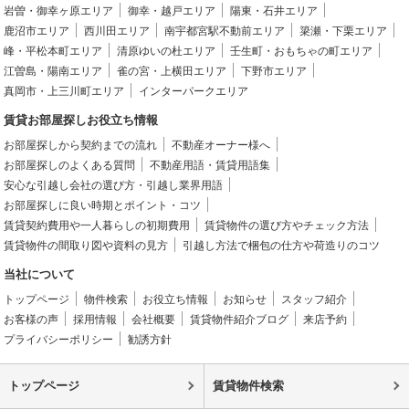
岩曽・御幸ヶ原エリア
御幸・越戸エリア
陽東・石井エリア
鹿沼市エリア
西川田エリア
南宇都宮駅不動前エリア
簗瀬・下栗エリア
峰・平松本町エリア
清原ゆいの杜エリア
壬生町・おもちゃの町エリア
江曽島・陽南エリア
雀の宮・上横田エリア
下野市エリア
真岡市・上三川町エリア
インターパークエリア
賃貸お部屋探しお役立ち情報
お部屋探しから契約までの流れ
不動産オーナー様へ
お部屋探しのよくある質問
不動産用語・賃貸用語集
安心な引越し会社の選び方・引越し業界用語
お部屋探しに良い時期とポイント・コツ
賃貸契約費用や一人暮らしの初期費用
賃貸物件の選び方やチェック方法
賃貸物件の間取り図や資料の見方
引越し方法で梱包の仕方や荷造りのコツ
当社について
トップページ
物件検索
お役立ち情報
お知らせ
スタッフ紹介
お客様の声
採用情報
会社概要
賃貸物件紹介ブログ
来店予約
プライバシーポリシー
勧誘方針
トップページ
賃貸物件検索