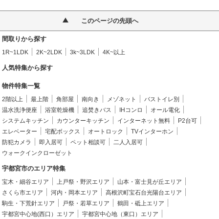
このページの先頭へ
間取りから探す
1R~1LDK
2K~2LDK
3k~3LDK
4K~以上
人気特集から探す
物件特集一覧
2階以上
最上階
角部屋
南向き
メゾネット
バストイレ別
温水洗浄便座
浴室乾燥機
追焚きバス
IHコンロ
オール電化
システムキッチン
カウンターキッチン
インターネット無料
P2台可
エレベーター
宅配ボックス
オートロック
TVインターホン
防犯カメラ
即入居可
ペット相談可
二人入居可
ウォークインクローゼット
宇都宮市のエリア特集
宝木・細谷エリア
上戸祭・野沢エリア
山本・富士見が丘エリア
さくら市エリア
河内・岡本エリア
高根沢町宝石台光陽台エリア
駒生・下荒針エリア
戸祭・若草エリア
鶴田・砥上エリア
宇都宮中心地(西口）エリア
宇都宮中心地（東口）エリア