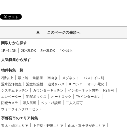
このページの先頭へ
間取りから探す
1R~1LDK
2K~2LDK
3k~3LDK
4K~以上
人気特集から探す
物件特集一覧
2階以上
最上階
角部屋
南向き
メゾネット
バストイレ別
温水洗浄便座
浴室乾燥機
追焚きバス
IHコンロ
オール電化
システムキッチン
カウンターキッチン
インターネット無料
P2台可
エレベーター
宅配ボックス
オートロック
TVインターホン
防犯カメラ
即入居可
ペット相談可
二人入居可
ウォークインクローゼット
宇都宮市のエリア特集
宝木・細谷エリア
上戸祭・野沢エリア
山本・富士見が丘エリア