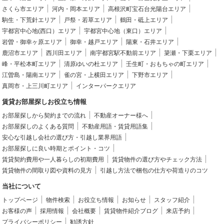
さくら市エリア
河内・岡本エリア
高根沢町宝石台光陽台エリア
駒生・下荒針エリア
戸祭・若草エリア
鶴田・砥上エリア
宇都宮中心地(西口）エリア
宇都宮中心地（東口）エリア
岩曽・御幸ヶ原エリア
御幸・越戸エリア
陽東・石井エリア
鹿沼市エリア
西川田エリア
南宇都宮駅不動前エリア
簗瀬・下栗エリア
峰・平松本町エリア
清原ゆいの杜エリア
壬生町・おもちゃの町エリア
江曽島・陽南エリア
雀の宮・上横田エリア
下野市エリア
真岡市・上三川町エリア
インターパークエリア
賃貸お部屋探しお役立ち情報
お部屋探しから契約までの流れ
不動産オーナー様へ
お部屋探しのよくある質問
不動産用語・賃貸用語集
安心な引越し会社の選び方・引越し業界用語
お部屋探しに良い時期とポイント・コツ
賃貸契約費用や一人暮らしの初期費用
賃貸物件の選び方やチェック方法
賃貸物件の間取り図や資料の見方
引越し方法で梱包の仕方や荷造りのコツ
当社について
トップページ
物件検索
お役立ち情報
お知らせ
スタッフ紹介
お客様の声
採用情報
会社概要
賃貸物件紹介ブログ
来店予約
プライバシーポリシー
勧誘方針