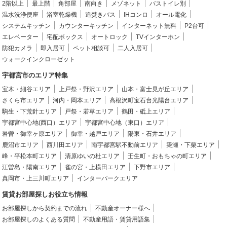
2階以上
最上階
角部屋
南向き
メゾネット
バストイレ別
温水洗浄便座
浴室乾燥機
追焚きバス
IHコンロ
オール電化
システムキッチン
カウンターキッチン
インターネット無料
P2台可
エレベーター
宅配ボックス
オートロック
TVインターホン
防犯カメラ
即入居可
ペット相談可
二人入居可
ウォークインクローゼット
宇都宮市のエリア特集
宝木・細谷エリア
上戸祭・野沢エリア
山本・富士見が丘エリア
さくら市エリア
河内・岡本エリア
高根沢町宝石台光陽台エリア
駒生・下荒針エリア
戸祭・若草エリア
鶴田・砥上エリア
宇都宮中心地(西口）エリア
宇都宮中心地（東口）エリア
岩曽・御幸ヶ原エリア
御幸・越戸エリア
陽東・石井エリア
鹿沼市エリア
西川田エリア
南宇都宮駅不動前エリア
簗瀬・下栗エリア
峰・平松本町エリア
清原ゆいの杜エリア
壬生町・おもちゃの町エリア
江曽島・陽南エリア
雀の宮・上横田エリア
下野市エリア
真岡市・上三川町エリア
インターパークエリア
賃貸お部屋探しお役立ち情報
お部屋探しから契約までの流れ
不動産オーナー様へ
お部屋探しのよくある質問
不動産用語・賃貸用語集