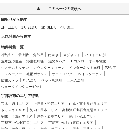
このページの先頭へ
間取りから探す
1R~1LDK
2K~2LDK
3k~3LDK
4K~以上
人気特集から探す
物件特集一覧
2階以上
最上階
角部屋
南向き
メゾネット
バストイレ別
温水洗浄便座
浴室乾燥機
追焚きバス
IHコンロ
オール電化
システムキッチン
カウンターキッチン
インターネット無料
P2台可
エレベーター
宅配ボックス
オートロック
TVインターホン
防犯カメラ
即入居可
ペット相談可
二人入居可
ウォークインクローゼット
宇都宮市のエリア特集
宝木・細谷エリア
上戸祭・野沢エリア
山本・富士見が丘エリア
さくら市エリア
河内・岡本エリア
高根沢町宝石台光陽台エリア
駒生・下荒針エリア
戸祭・若草エリア
鶴田・砥上エリア
宇都宮中心地(西口）エリア
宇都宮中心地（東口）エリア
岩曽・御幸ヶ原エリア
御幸・越戸エリア
陽東・石井エリア