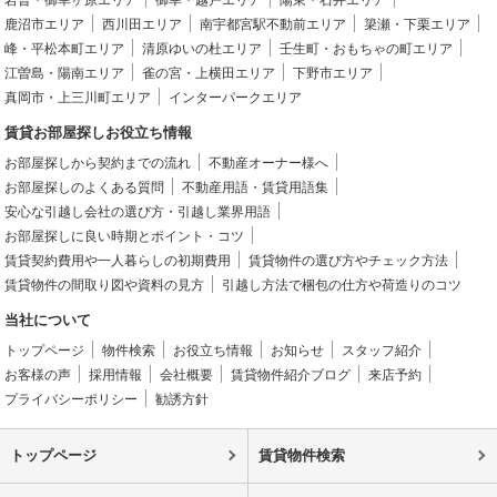
鹿沼市エリア
西川田エリア
南宇都宮駅不動前エリア
簗瀬・下栗エリア
峰・平松本町エリア
清原ゆいの杜エリア
壬生町・おもちゃの町エリア
江曽島・陽南エリア
雀の宮・上横田エリア
下野市エリア
真岡市・上三川町エリア
インターパークエリア
賃貸お部屋探しお役立ち情報
お部屋探しから契約までの流れ
不動産オーナー様へ
お部屋探しのよくある質問
不動産用語・賃貸用語集
安心な引越し会社の選び方・引越し業界用語
お部屋探しに良い時期とポイント・コツ
賃貸契約費用や一人暮らしの初期費用
賃貸物件の選び方やチェック方法
賃貸物件の間取り図や資料の見方
引越し方法で梱包の仕方や荷造りのコツ
当社について
トップページ
物件検索
お役立ち情報
お知らせ
スタッフ紹介
お客様の声
採用情報
会社概要
賃貸物件紹介ブログ
来店予約
プライバシーポリシー
勧誘方針
トップページ
賃貸物件検索