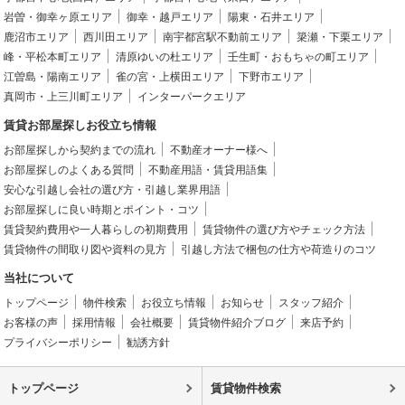
岩曽・御幸ヶ原エリア
御幸・越戸エリア
陽東・石井エリア
鹿沼市エリア
西川田エリア
南宇都宮駅不動前エリア
簗瀬・下栗エリア
峰・平松本町エリア
清原ゆいの杜エリア
壬生町・おもちゃの町エリア
江曽島・陽南エリア
雀の宮・上横田エリア
下野市エリア
真岡市・上三川町エリア
インターパークエリア
賃貸お部屋探しお役立ち情報
お部屋探しから契約までの流れ
不動産オーナー様へ
お部屋探しのよくある質問
不動産用語・賃貸用語集
安心な引越し会社の選び方・引越し業界用語
お部屋探しに良い時期とポイント・コツ
賃貸契約費用や一人暮らしの初期費用
賃貸物件の選び方やチェック方法
賃貸物件の間取り図や資料の見方
引越し方法で梱包の仕方や荷造りのコツ
当社について
トップページ
物件検索
お役立ち情報
お知らせ
スタッフ紹介
お客様の声
採用情報
会社概要
賃貸物件紹介ブログ
来店予約
プライバシーポリシー
勧誘方針
トップページ
賃貸物件検索