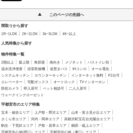
このページの先頭へ
間取りから探す
1R~1LDK
2K~2LDK
3k~3LDK
4K~以上
人気特集から探す
物件特集一覧
2階以上
最上階
角部屋
南向き
メゾネット
バストイレ別
温水洗浄便座
浴室乾燥機
追焚きバス
IHコンロ
オール電化
システムキッチン
カウンターキッチン
インターネット無料
P2台可
エレベーター
宅配ボックス
オートロック
TVインターホン
防犯カメラ
即入居可
ペット相談可
二人入居可
ウォークインクローゼット
宇都宮市のエリア特集
宝木・細谷エリア
上戸祭・野沢エリア
山本・富士見が丘エリア
さくら市エリア
河内・岡本エリア
高根沢町宝石台光陽台エリア
駒生・下荒針エリア
戸祭・若草エリア
鶴田・砥上エリア
宇都宮中心地(西口）エリア
宇都宮中心地（東口）エリア